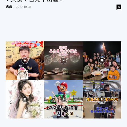
趴趴
-
2017.10.08
0
美
食、
旅
遊、
好