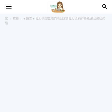
趴
家
標籤
♥ 踏青 ♥ 台北信義區悠閒爬山眺望台北盆地的美景x象山親山步
道
趴
的
日
常
–