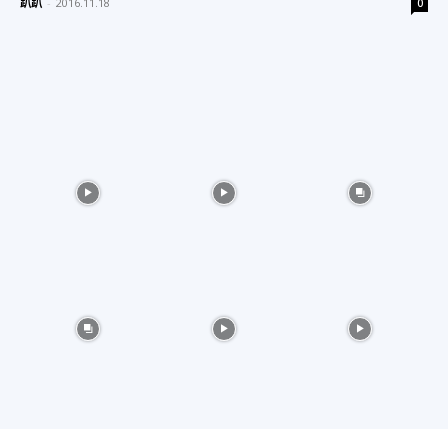
趴趴
-
2016.11.18
0
物
分
享