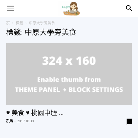
趴
家
標籤
中原大學旁美食
標籤: 中原大學旁美食
趴
的
日
常
♥ 美食 ♥ 桃園中壢-...
趴趴
-
2017.10.30
0
–