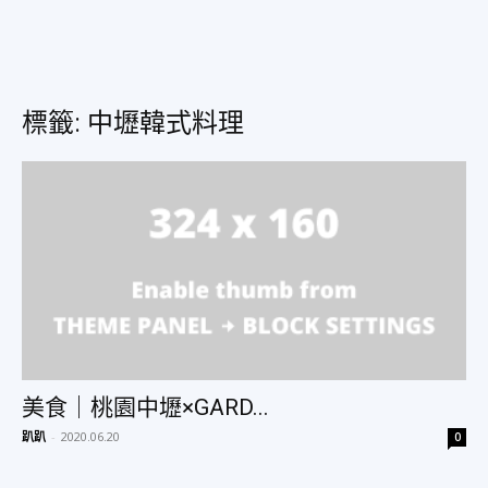
美
標籤: 中壢韓式料理
食、
旅
遊、
美食｜桃園中壢×GARD...
好
趴趴
-
2020.06.20
0