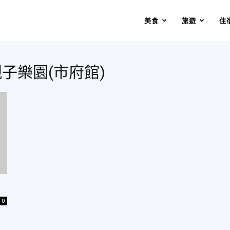
美食
旅遊
住
子樂園(市府館)
0