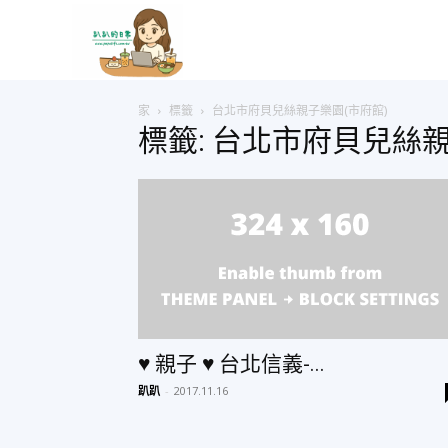
趴
家
標籤
台北市府貝兒絲親子樂園(市府館)
趴
標籤: 台北市府貝兒絲親
的
日
常
♥ 親子 ♥ 台北信義-...
趴趴
-
2017.11.16
–