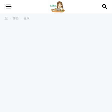
趴
家
標籤
台灣
趴
的
日
常
–