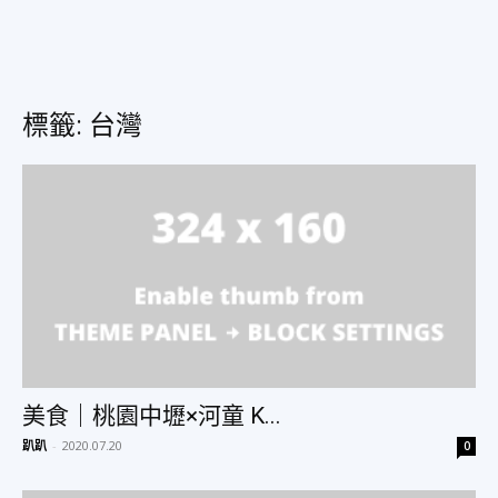
美
標籤: 台灣
食、
旅
遊、
美食｜桃園中壢×河童 K...
好
趴趴
-
2020.07.20
0