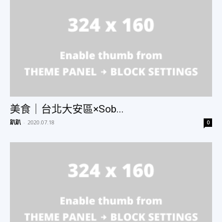
物
分
享
美食｜台北大安區×Sob...
趴趴
-
2020.07.18
0