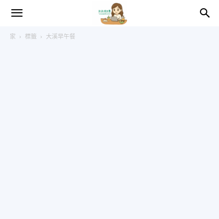
趴
家
標籤
大溪早午餐
趴
的
日
常
–