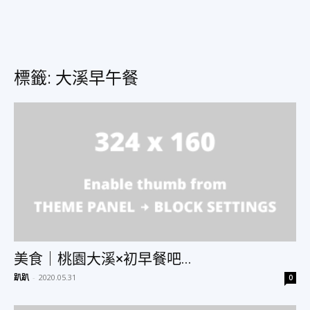
美
標籤: 大溪早午餐
食、
旅
遊、
美食｜桃園大溪×初早餐吧...
好
趴趴
-
2020.05.31
0