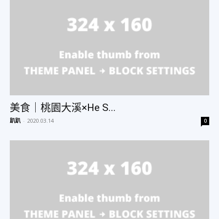
物
分
享
美食｜桃園大溪×He S...
趴趴
-
2020.03.14
0