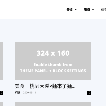
美食
旅遊
住
美食｜桃園大溪×麵來了麵...
趴趴
-
2020.05.11
0
0