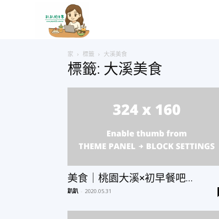
趴
家
標籤
大溪美食
趴
標籤: 大溪美食
的
日
常
美食｜桃園大溪×初早餐吧...
趴趴
-
2020.05.31
–