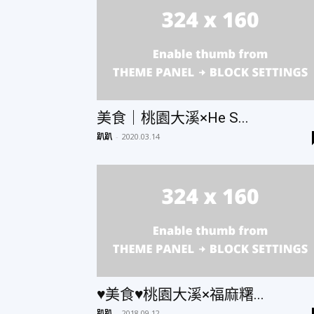
美
食、
美食｜桃園大溪×He S...
趴趴
-
2020.03.14
旅
遊、
好
♥美食♥桃園大溪×福麻糬...
趴趴
-
2018.09.12