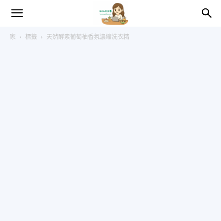
趴
家
標籤
天然酵素葡萄柚香氛濃縮洗衣精
趴
的
日
常
–