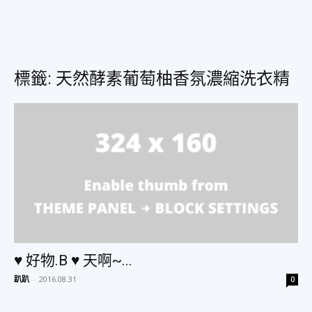
美
標籤: 天然酵素葡萄柚香氛濃縮洗衣精
食、
旅
遊、
♥ 好物.B ♥ 天啊~...
好
趴趴
-
2016.08.31
0