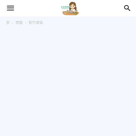
趴
家
標籤
新竹東區
趴
的
日
常
–