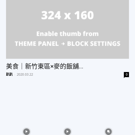
物
分
享
美食｜新竹東區×麥的飯舖...
趴趴
-
2020.03.22
0