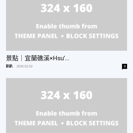
景點｜宜蘭礁溪×Hsu’...
趴趴
-
2020.02.02
0