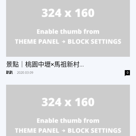
美
食、
景點｜桃園中壢×馬祖新村...
旅
趴趴
-
2020.03.09
0
遊、
好