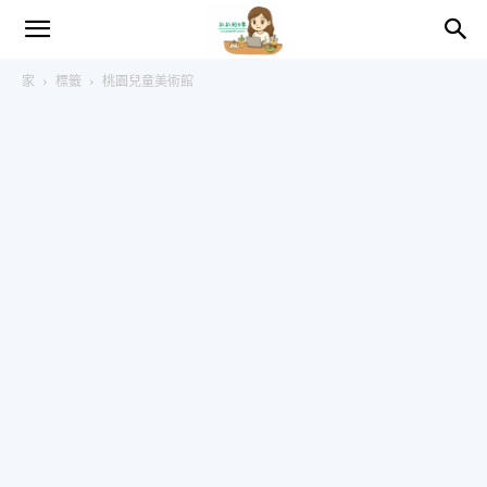
趴
家
標籤
桃園兒童美術館
趴
的
日
常
–