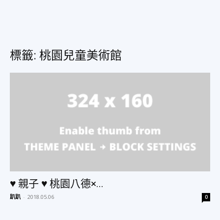
美
標籤: 桃園兒童美術館
食、
旅
遊、
♥ 親子 ♥ 桃園八德×...
好
趴趴
-
2018.05.06
0