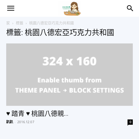
趴
家
標籤
桃園八德宏亞巧克力共和國
標籤: 桃園八德宏亞巧克力共和國
趴
的
日
常
♥ 踏青 ♥ 桃園八德親...
趴趴
-
2016.12.07
0
–