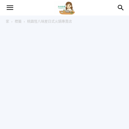
趴
家
標籤
桃園恆八味屋日式火鍋專賣店
趴
的
日
常
–