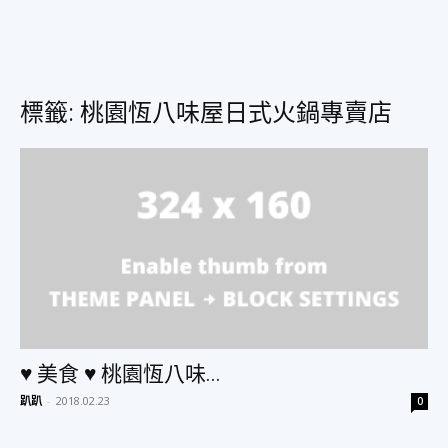
美
標籤: 桃園恆八味屋日式火鍋專賣店
食、
旅
遊、
♥ 美食 ♥ 桃園恆八味...
好
趴趴
-
2018.02.23
0