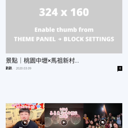
美
食、
景點｜桃園中壢×馬祖新村...
旅
趴趴
-
2020.03.09
0
遊、
好