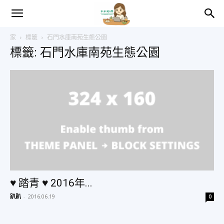
趴
家
標籤
石門水庫南苑生態公園
標籤: 石門水庫南苑生態公園
趴
的
日
常
♥ 踏青 ♥ 2016年...
趴趴
-
2016.06.19
0
–