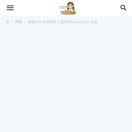
趴
家
標籤
美國KOR 好萊塢名人愛用的Nava Sport 水瓶
趴
的
日
常
–