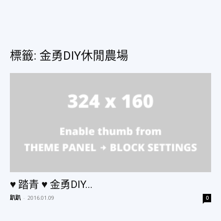
美
標籤: 金勇DIY休閒農場
食、
旅
遊、
♥ 踏青 ♥ 金勇DIY...
好
趴趴
-
2016.01.09
0