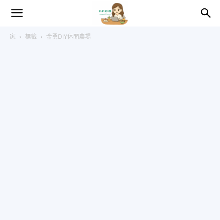
趴
家
標籤
金勇DIY休閒農場
趴
的
日
常
–