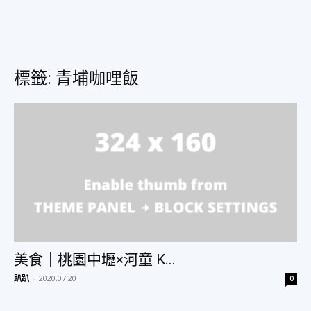
美
標籤: 青埔咖哩飯
食、
旅
遊、
美食｜桃園中壢×河童 K...
好
趴趴
-
2020.07.20
0