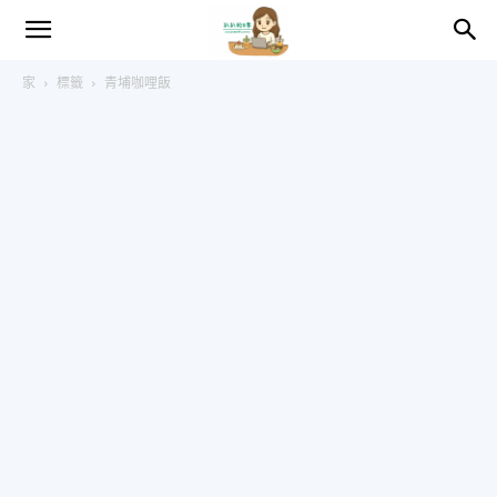
趴
家
標籤
青埔咖哩飯
趴
的
日
常
–