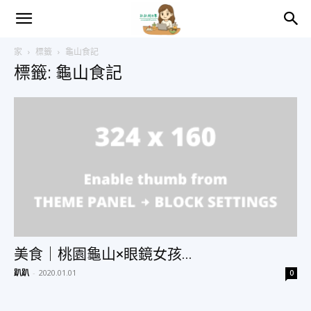
趴
家
標籤
龜山食記
標籤: 龜山食記
趴
的
日
常
美食｜桃園龜山×眼鏡女孩...
趴趴
-
2020.01.01
0
–