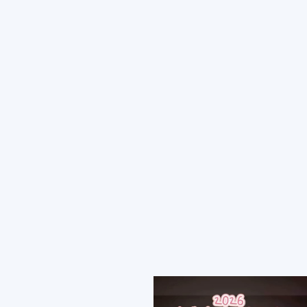
美
食、
旅
遊、
好