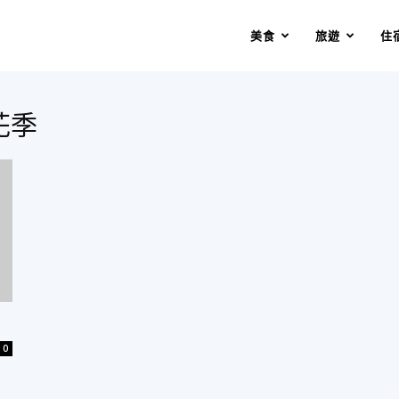
美食
旅遊
住
花季
0