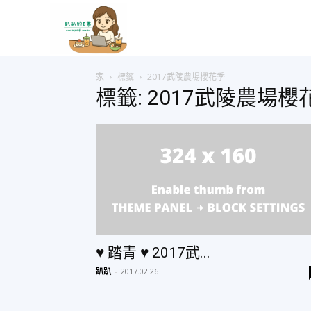
趴
家
標籤
2017武陵農場櫻花季
趴
標籤: 2017武陵農場櫻
的
日
常
♥ 踏青 ♥ 2017武...
趴趴
-
2017.02.26
–