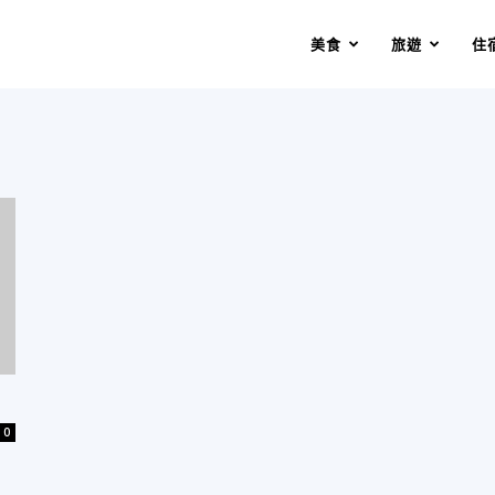
美食
旅遊
住
0