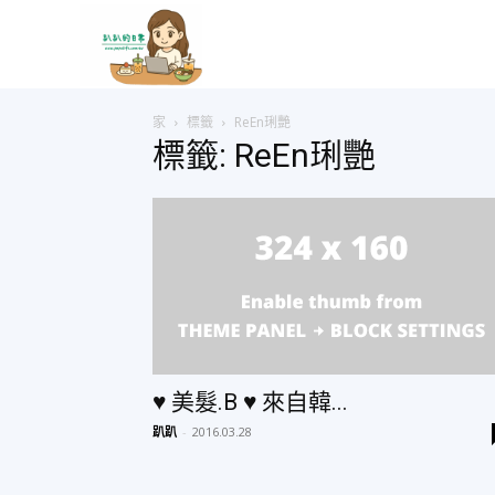
趴
家
標籤
ReEn琍艷
趴
標籤: ReEn琍艷
的
日
常
♥ 美髮.B ♥ 來自韓...
趴趴
-
2016.03.28
–