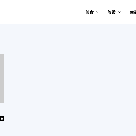
美食
旅遊
住
0