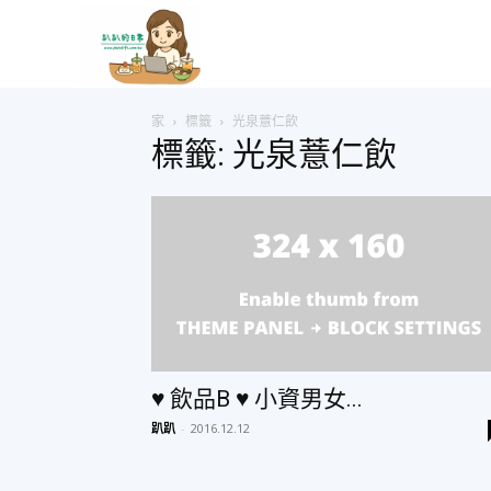
趴
家
標籤
光泉薏仁飲
趴
標籤: 光泉薏仁飲
的
日
常
♥ 飲品B ♥ 小資男女...
趴趴
-
2016.12.12
–