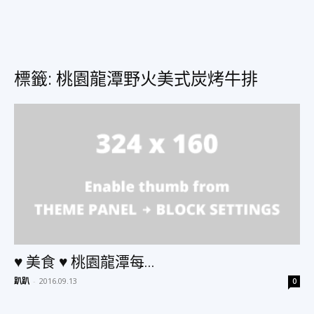
美
標籤: 桃園龍潭野火美式炭烤牛排
食、
旅
遊、
♥ 美食 ♥ 桃園龍潭每...
好
趴趴
-
2016.09.13
0