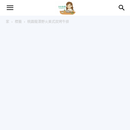
趴
家
標籤
桃園龍潭野火美式炭烤牛排
趴
的
日
常
–