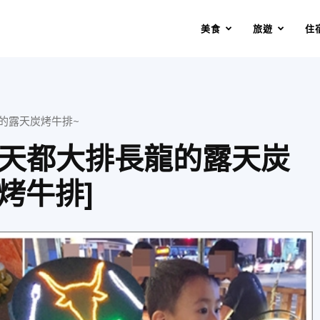
美食
旅遊
住
龍的露天炭烤牛排~
潭每天都大排長龍的露天炭
烤牛排]