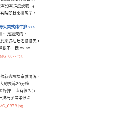
想是有沒有這麼誇張 ))
較有時間就來排隊了。
 野火美式烤牛排 <<<
 ~ 是露天的，
朋友來這裡喝酒聊聊天，
很不一樣 =^_^=
時候就去櫃檯拿號碼牌，
大約要等20分鐘
也還好押 ~ 沒有很久 ))
一排椅子是等候區。