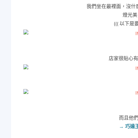
我們坐在最裡面，沒什
燈光美 
((( 以下
店家很貼心
而且他們
→ 巧達