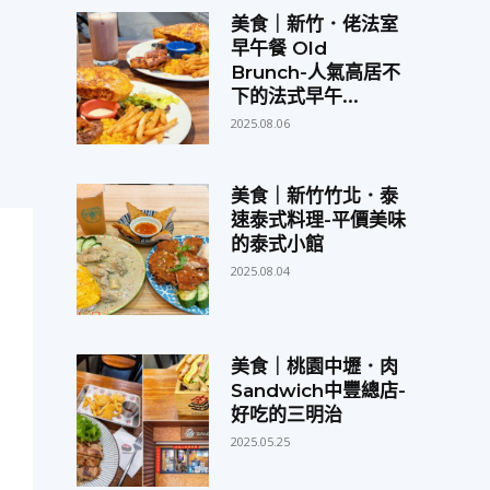
美食｜新竹．佬法室
早午餐 Old
Brunch-人氣高居不
下的法式早午...
2025.08.06
美食｜新竹竹北．泰
速泰式料理-平價美味
的泰式小館
2025.08.04
美食｜桃園中壢．肉
Sandwich中豐總店-
好吃的三明治
2025.05.25