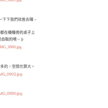
一下下我們就進去囉 ~
杯都在櫃檯旁的桌子上
 是自取的唷 ~ ))
蠻多的，空間也算大。