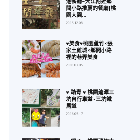
池餐廳~大江附近鄉
間小路推薦的餐廳[桃
園大園...
2015.12.08
♥美食♥桃園蘆竹×張
家土雞城×鄉間小路
裡的巷弄美食
2018.07.05
♥ 踏青 ♥ 桃園龍潭三
坑自行車道~三坑鐵
馬道
2016.05.17