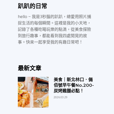
趴趴的日常
hello ~ 我是3秒腦的趴趴，總愛用照片捕
捉生活的每個瞬間。這裡是我的小天地，
記錄了各種吃喝玩樂的點滴，從美食探險
到旅行趣事，都能看到我四處閒晃的故
事。快來一起享受我的有趣日常吧！
最新文章
美食｜新北林口．倆
佰號早午餐No.200-
炭烤雞腿必點！
2026.03.29