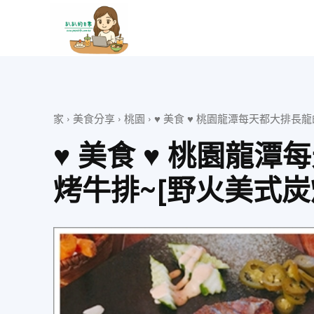
趴
趴
家
美食分享
桃園
♥ 美食 ♥ 桃園龍潭每天都大排長
的
♥ 美食 ♥ 桃園龍
烤牛排~[野火美式炭
日
常
–