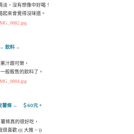
清淡，沒有想像中好喝！
喝起來會覺得沒味道。
→ 飲料 ←
蘋果汁跟可樂，
面一般販售的飲料了。
皮薯條 ← ＄60元。
~ 薯條真的很好吃，
很喜歡 ((( 大推 ~ ))