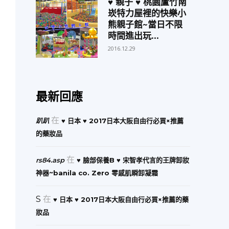
♥ 親子 ♥ 桃園蘆竹南
崁特力屋裡的快樂小
熊親子館~當日不限
時間進出玩...
2016.12.29
最新回應
在
趴趴
♥ 日本 ♥ 2017日本大阪自由行必買×推薦
的藥妝品
在
rs84.asp
♥ 臉部保養B ♥ 宋智孝代言的王牌卸妝
神器~banila co. Zero 零感肌瞬卸凝霜
S
在
♥ 日本 ♥ 2017日本大阪自由行必買×推薦的藥
妝品