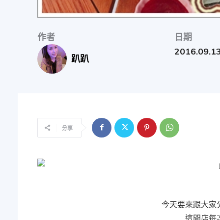
物
作者
日期
分
2016.09.1
趴趴
享
分享
今天要來跟大家
這間店每