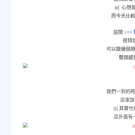
((( 心
而今天比
這間
>>>
很特別
可以跟幾個
整個感覺
我們一到的
店家說
((( 其實
且外面有