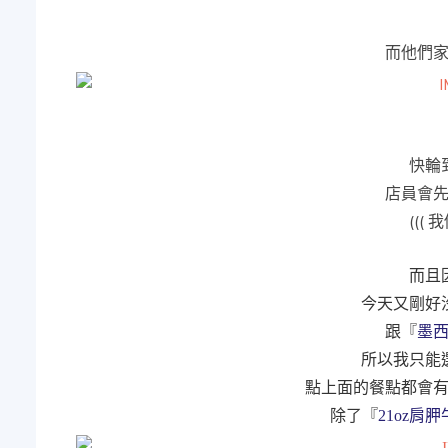
而他們
快輪
店員會
(((
而且
今天又剛好
跟『
墨
所以我只能
點上面的餐點都會
除了『
21oz肩