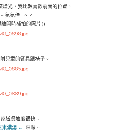
麼燈光，
我比較喜歡前面的位置，
~ 氣氛佳 =^_^=
是要離開時補拍的照片 ))
有附兒童的餐具跟椅子。
家送餐速度很快 ~
玉米濃湯 ←
來囉 ~