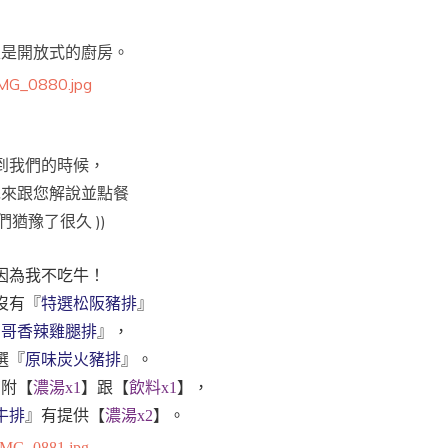
家是開放式的廚房。
到我們的時候，
先來跟您解說並點餐
 我們猶豫了很久 ))
因為我不吃牛！
沒有『
特選松阪豬排
』
西哥香辣雞腿排
』，
選『
原味炭火豬排
』。
有附【
濃湯x1
】跟【
飲料x1
】，
胛牛排
』有提供【
濃湯x2
】。