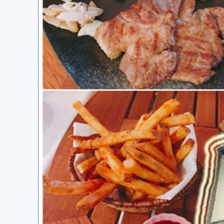
美
食、
旅
遊、
好