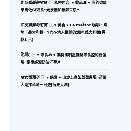
在
趴皮蕎蕎的宅窩
私密內容: ♥ 飲品.B ♥ 我的健康
來自低GI飲食~光泉無加糖鮮豆漿~
在
趴皮蕎蕎的宅窩
♥ 美食 ♥ La maisor 咖啡．焗
烤．義大利麵~斗六在地人推薦的焗烤.義大利麵[雲
林斗六]
啾啾
在
♥ 零食.B ♥ 讓韓國明星變身零食控的新發
現~樂事蜂蜜奶油洋芋片
在
宅女懶懶子
♥ 踏青 ♥ 山坡上高架草莓農場~苗栗
大湖採草莓一日遊[苗栗大湖]