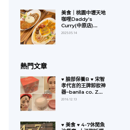
美食｜桃園中壢天地
咖哩Daddy’s
Curry(中原店)...
2025.05.14
熱門文章
♥ 臉部保養B ♥ 宋智
孝代言的王牌卸妝神
器~banila co. Z...
2016.12.13
♥ 美食 ♥ 4-7休閒魚