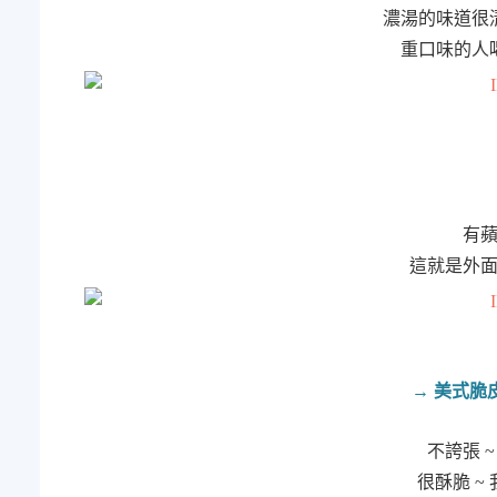
濃湯的味道很
重口味的人
有
這就是外
→ 美式脆
不誇張 
很酥脆 ~ 我