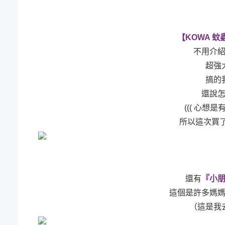
【KOWA 蚊蟲
不用介
超強
搞的
還說
((( 心想是有
所以這次買
還有
『小
這個是許多媽
（這是我