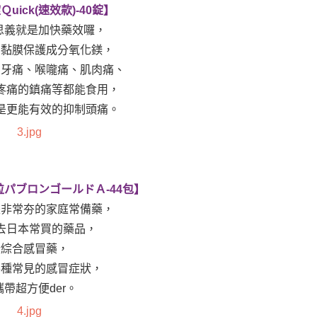
uick(速效款)-40錠】
名思義就是加快藥效囉，
胃黏膜保護成分氧化鎂，
、牙痛、喉嚨痛、肌肉痛、
疼痛的鎮痛等都能食用，
是更能有效的抑制頭痛。
パブロンゴールドＡ-44包】
是非常夯的家庭常備藥，
去日本常買的藥品，
於綜合感冒藥，
各種常見的感冒症狀，
帶超方便der。