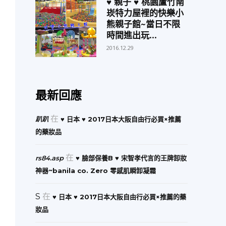
♥ 親子 ♥ 桃園蘆竹南
崁特力屋裡的快樂小
熊親子館~當日不限
時間進出玩...
2016.12.29
最新回應
在
趴趴
♥ 日本 ♥ 2017日本大阪自由行必買×推薦
的藥妝品
在
rs84.asp
♥ 臉部保養B ♥ 宋智孝代言的王牌卸妝
神器~banila co. Zero 零感肌瞬卸凝霜
S
在
♥ 日本 ♥ 2017日本大阪自由行必買×推薦的藥
妝品