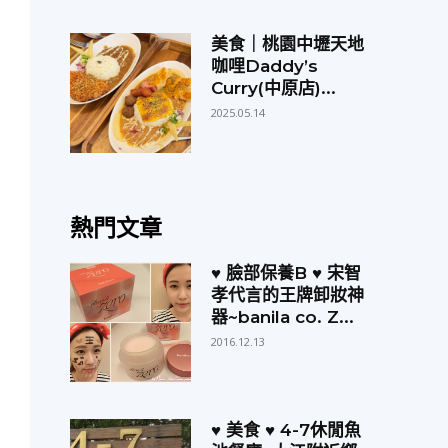
美食｜桃園中壢天地
咖哩Daddy’s
Curry(中原店)...
2025.05.14
熱門文章
♥ 臉部保養B ♥ 宋智
孝代言的王牌卸妝神
器~banila co. Z...
2016.12.13
♥ 美食 ♥ 4-7休閒魚