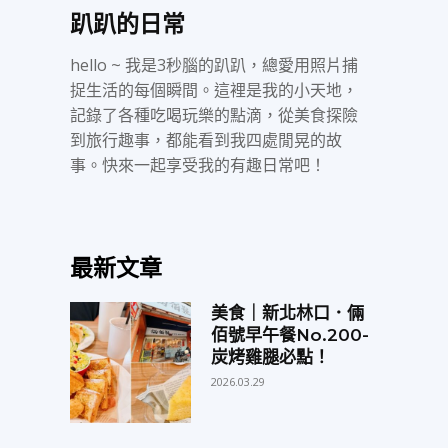
趴趴的日常
hello ~ 我是3秒腦的趴趴，總愛用照片捕
捉生活的每個瞬間。這裡是我的小天地，
記錄了各種吃喝玩樂的點滴，從美食探險
到旅行趣事，都能看到我四處閒晃的故
事。快來一起享受我的有趣日常吧！
最新文章
美食｜新北林口．倆
佰號早午餐No.200-
炭烤雞腿必點！
2026.03.29