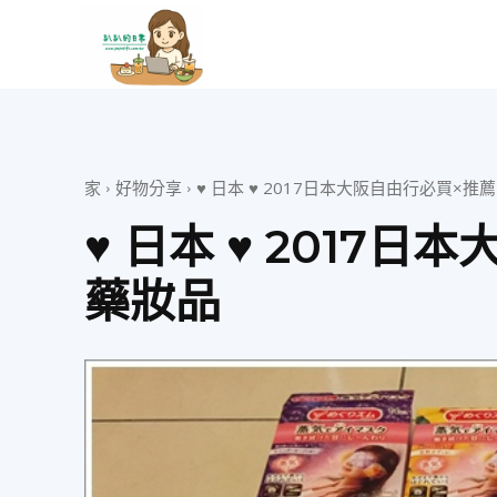
趴
趴
家
好物分享
♥ 日本 ♥ 2017日本大阪自由行必買×推
的
♥ 日本 ♥ 2017
藥妝品
日
常
–