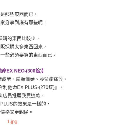
就是那些東西而已，
大家分享到底有那些呢！
採購的東西比較少，
大阪採購太多東西回來，
購一些必須要買的東西而已。
EX NEO-(300錠)】
睛疲勞、肩頸僵硬、腰背痠痛等。
他命EX PLUS-(270錠)』，
次店員推薦我買這款，
 PLUS的效果是一樣的，
瓶價格又更親民。