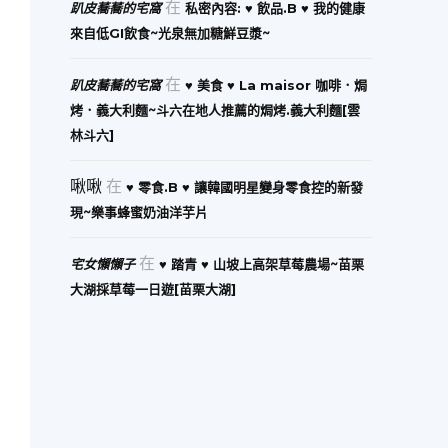
在
趴皮蕎蕎的宅窩
私密內容: ♥ 飲品.B ♥ 我的健康
來自低GI飲食~光泉無加糖鮮豆漿~
在
趴皮蕎蕎的宅窩
♥ 美食 ♥ La maisor 咖啡．焗
烤．義大利麵~斗六在地人推薦的焗烤.義大利麵[雲
林斗六]
啾啾
在
♥ 零食.B ♥ 讓韓國明星變身零食控的新發
現~樂事蜂蜜奶油洋芋片
在
宅女懶懶子
♥ 踏青 ♥ 山坡上高架草莓農場~苗栗
大湖採草莓一日遊[苗栗大湖]