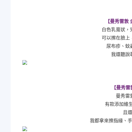
【曼秀雷敦 金
白色乳膏狀，
可以擦在臉上
尿布疹、蚊
我還聽說
【曼秀雷敦
曼秀雷
有款添加維
且
我都拿來擦指緣、