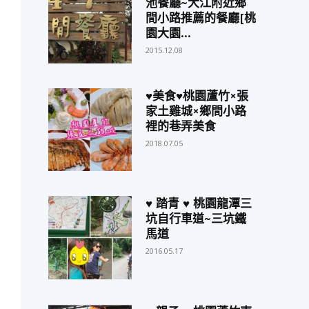
池餐廳~大江附近鄉
間小路推薦的餐廳[桃
園大園...
2015.12.08
♥美食♥桃園蘆竹×張
家土雞城×鄉間小路
裡的巷弄美食
2018.07.05
♥ 踏青 ♥ 桃園龍潭三
坑自行車道~三坑鐵
馬道
2016.05.17