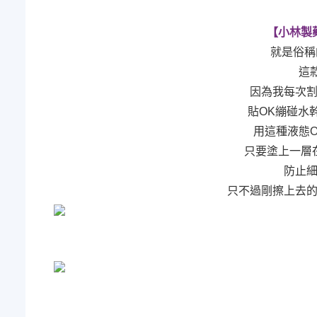
【小林製藥
就是俗稱
這款
因為我每次
貼OK繃碰水
用這種液態
只要塗上一層
防止
只不過剛擦上去