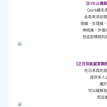
【EVE止痛錠Ｑ
Quick顧
此款有添加
頭痛、生理痛
神經痛、外傷
但這款標榜的
【正百保能感冒顆粒
在日本真的
是許多人
屬
可以緩解
而且攜