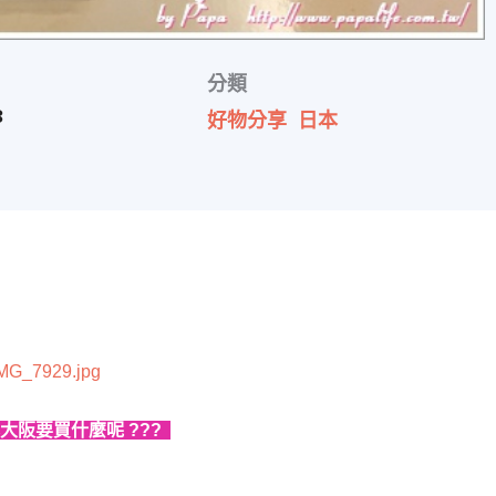
分類
8
好物分享
日本
大阪要買什麼呢 ???