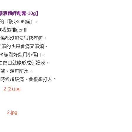
液體絆創膏-10g】
的『防水OK繃』，
我超推der !!!
割傷都沒辦法很快痊癒，
幹麻的也是會痛又麻煩，
OK繃剛好能用小傷口，
在傷口就能形成保護膜、
細菌、還可防水，
的時候超級痛，會很想打人。