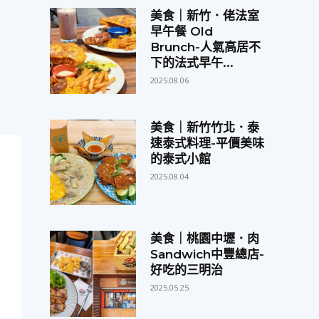
美食｜新竹．佬法室
早午餐 Old
Brunch-人氣高居不
下的法式早午...
2025.08.06
美食｜新竹竹北．泰
速泰式料理-平價美味
的泰式小館
2025.08.04
美食｜桃園中壢．肉
Sandwich中豐總店-
好吃的三明治
2025.05.25