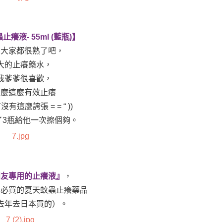
止癢液- 55ml (藍瓶)】
紹大家都很熟了吧，
大的止癢藥水，
我爹爹很喜歡，
怎麼這麼有效止癢
沒有這麼誇張 = = “ ))
了3瓶給他一次擦個夠。
朋友專用的止癢液』
，
媽必買的夏天蚊蟲止癢藥品
去年去日本買的）。