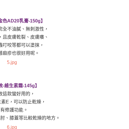
色AD20乳膏-150g】
完全不油膩、無刺激性，
，且皮膚乾裂、皮膚癢、
蟲叮咬等都可以塗抹，
蕁麻疹也很好用呢。
-維生素霜-145g】
敦這款蠻好用的，
生素E，可以防止乾燥，
還有修護功能。
手肘、膝蓋等比較乾燥的地方。