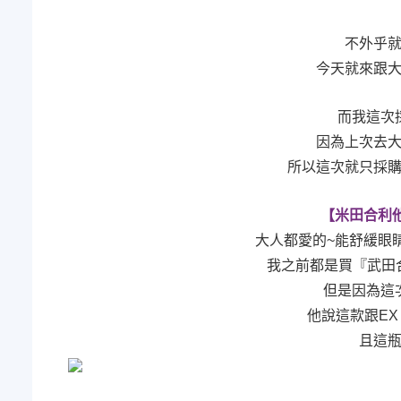
不外乎
今天就來跟
而我這次
因為上次去
所以這次就只採
【米田合利他命
大人都愛的~能舒緩眼
我之前都是買『武田合利
但是因為這
他說這款跟EX
且這