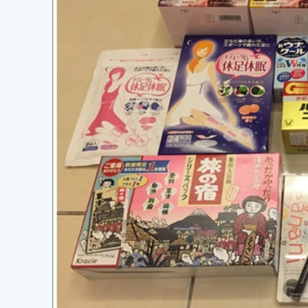
美
食、
旅
遊、
好