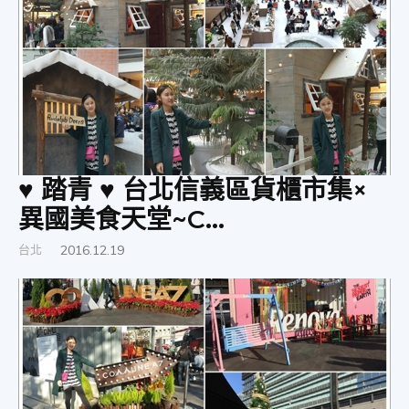
物
分
享
♥ 踏青 ♥ 台北信義區貨櫃市集×
異國美食天堂~C...
台北
2016.12.19