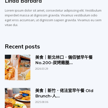
Linda Barbara
Lorem ipsum dolor sit amet, consectetur adipiscing elit. Vestibulum
imperdiet massa at dignissim gravida. Vivamus vestibulum odio
eget eros accumsan, ut dignissim sapien gravida. Vivamus eu sem
vitae dui.
Recent posts
美食｜新北林口．倆佰號早午餐
No.200-炭烤雞腿...
2026.03.29
美食｜新竹．佬法室早午餐 Old
Brunch-人...
2025.08.06