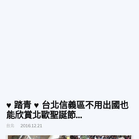
美
食、
旅
遊、
♥ 踏青 ♥ 台北信義區不用出國也
能欣賞北歐聖誕節...
好
台北
2016.12.21