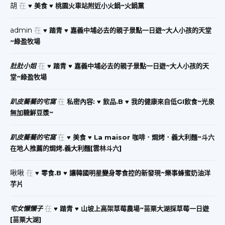
胡
在
♥ 美食 ♥ 桃園火車站附近小火鍋~火鍋黨
admin
在
♥ 踏青 ♥ 嘉義中埔必去的親子景點一日遊~大人小孩的天堂
~綠盈牧場
在
肚肚小姐
♥ 踏青 ♥ 嘉義中埔必去的親子景點一日遊~大人小孩的天
堂~綠盈牧場
在
趴皮蕎蕎的宅窩
私密內容: ♥ 飲品.B ♥ 我的健康來自低GI飲食~光泉
無加糖鮮豆漿~
在
趴皮蕎蕎的宅窩
♥ 美食 ♥ La maisor 咖啡．焗烤．義大利麵~斗六
在地人推薦的焗烤.義大利麵[雲林斗六]
啾啾
在
♥ 零食.B ♥ 讓韓國明星變身零食控的新發現~樂事蜂蜜奶油洋
芋片
在
宅女懶懶子
♥ 踏青 ♥ 山坡上高架草莓農場~苗栗大湖採草莓一日遊
[苗栗大湖]