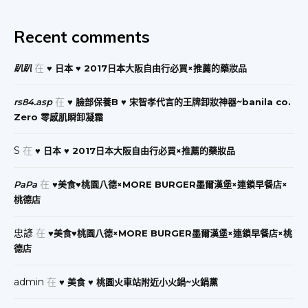
Recent comments
在
趴趴
♥ 日本 ♥ 2017日本大阪自由行必買×推薦的藥妝品
在
rs84.asp
♥ 臉部保養B ♥ 宋智孝代言的王牌卸妝神器~banila co.
Zero 零感肌瞬卸凝霜
S
在
♥ 日本 ♥ 2017日本大阪自由行必買×推薦的藥妝品
在
PaPa
♥美食♥桃園八德×MORE BURGER墨爾漢堡×連鎖早餐店×
桃德店
忠諺
在
♥美食♥桃園八德×MORE BURGER墨爾漢堡×連鎖早餐店×桃
德店
admin
在
♥ 美食 ♥ 桃園火車站附近小火鍋~火鍋黨