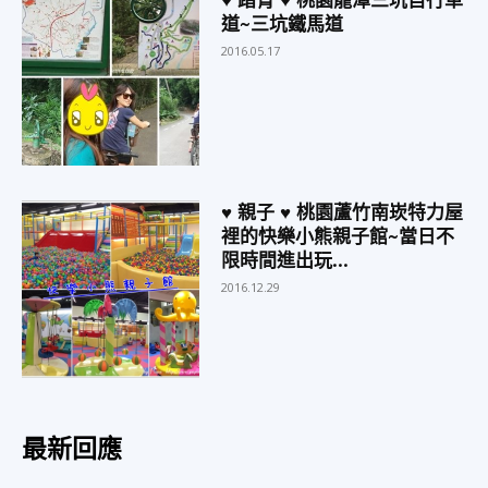
♥ 踏青 ♥ 桃園龍潭三坑自行車
道~三坑鐵馬道
2016.05.17
♥ 親子 ♥ 桃園蘆竹南崁特力屋
裡的快樂小熊親子館~當日不
限時間進出玩...
2016.12.29
最新回應