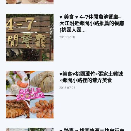
♥ 美食 ♥ 4-7休閒魚池餐廳~
大江附近鄉間小路推薦的餐廳
[桃園大園...
2015.12.08
♥美食♥桃園蘆竹×張家土雞城
×鄉間小路裡的巷弄美食
2018.07.05