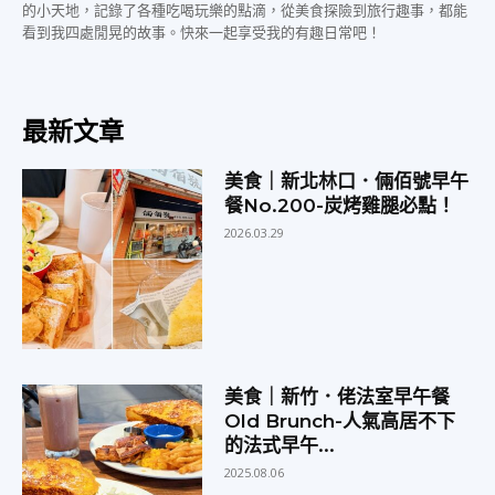
的小天地，記錄了各種吃喝玩樂的點滴，從美食探險到旅行趣事，都能
看到我四處閒晃的故事。快來一起享受我的有趣日常吧！
最新文章
美食｜新北林口．倆佰號早午
餐No.200-炭烤雞腿必點！
2026.03.29
美食｜新竹．佬法室早午餐
Old Brunch-人氣高居不下
的法式早午...
2025.08.06