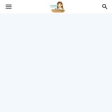
趴
趴
的
日
常
–