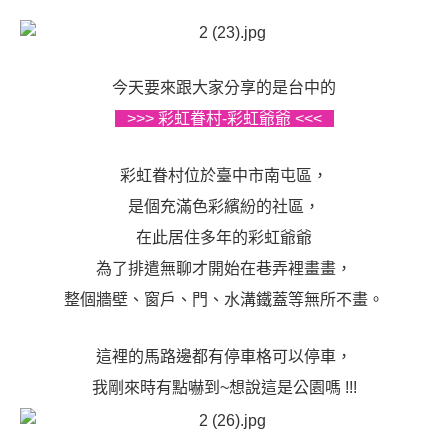
今天要來跟大家分享的是台中的
>>> 彩虹眷村-彩虹爺爺 <<<
彩虹眷村位於臺中市南屯區，
是個充滿色彩繽紛的社區，
在此居住多年的彩虹爺爺
為了排遣無聊才開始在巷弄裡畫畫，
整個牆壁、窗戶、門、水溝鐵蓋等無所不畫。
這裡的馬路邊都有停車格可以停車，
我剛來時有點嚇到~想說這是公園嗎 !!!