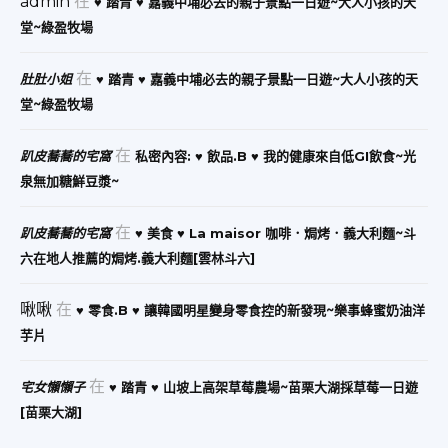
admin
在
♥ 踏青 ♥ 嘉義中埔必去的親子景點一日遊~大人小孩的天
堂~綠盈牧場
在
肚肚小姐
♥ 踏青 ♥ 嘉義中埔必去的親子景點一日遊~大人小孩的天
堂~綠盈牧場
在
趴皮蕎蕎的宅窩
私密內容: ♥ 飲品.B ♥ 我的健康來自低GI飲食~光
泉無加糖鮮豆漿~
在
趴皮蕎蕎的宅窩
♥ 美食 ♥ La maisor 咖啡．焗烤．義大利麵~斗
六在地人推薦的焗烤.義大利麵[雲林斗六]
啾啾
在
♥ 零食.B ♥ 讓韓國明星變身零食控的新發現~樂事蜂蜜奶油洋
芋片
在
宅女懶懶子
♥ 踏青 ♥ 山坡上高架草莓農場~苗栗大湖採草莓一日遊
[苗栗大湖]